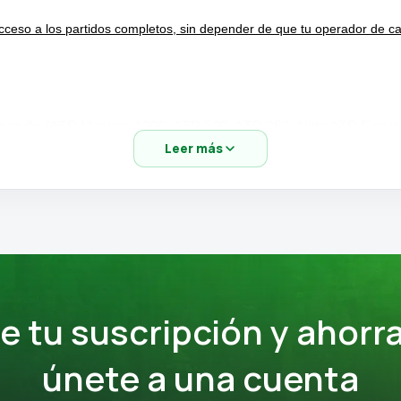
acceso a los partidos completos, sin depender de que tu operador de 
demanda
(ATP Masters 1000, ATP 500, ATP 250, Nitto ATP Finals
Leer más
espués de que terminen.
lásicos (desde los años 90).
diomas.
o arruinar los partidos grabados).
 tu suscripción y ahorra
únete a una cuenta
y contenido vertical (Moments & Stories).
il, tablet, ordenador, consolas, etc.