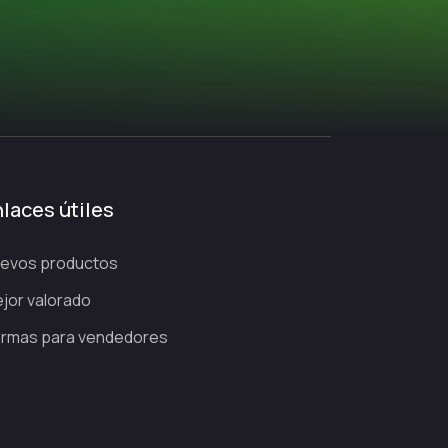
os, Wimbledon y US Open), ni torneos WTA ni Copa Davis
.
l calendario ATP masculino fuera de los Grand Slams
:
laces útiles
arlo, Cincinnati, Shanghái o París.
evos productos
jor valorado
rmas para vendedores
 de Australia no están en Tennis TV.
(en España, por ejemplo, reparten Eurosport, Movistar+ o