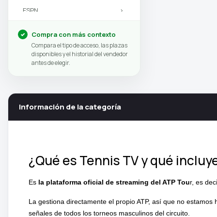
ESPN
›
Eurosport
›
Compra con más contexto
Compara el tipo de acceso, las plazas
DAZN
›
disponibles y el historial del vendedor
antes de elegir.
Información de la categoría
¿Qué es Tennis TV y qué incluy
Es
la plataforma oficial de streaming del ATP Tou
r, es dec
La gestiona directamente el propio ATP, así que no estamos h
señales de todos los torneos masculinos del circuito.