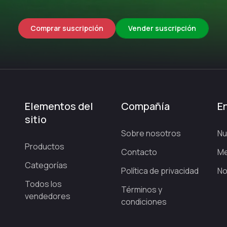
cripción no incluye los 4 Grand Slams (Australian Open, Roland Garr
Comprar suscripción
Vender suscripción
, que más abajo te contamos cómo.
nnis TV online?
arlo blanco sobre negro. Fíjate en algo, este streaming cubre
todo e
Elementos del
Compañía
En
e la temporada, como Indian Wells, Miami, Madrid, Roma, Montec
sitio
Sobre nosotros
Nu
como Barcelona, Basilea o Pekín.
Productos
Contacto
Me
neos repartidos por todo el calendario.
Categorías
Política de privacidad
No
el cierre de temporada con los ocho mejores del año.
Todos los
Términos y
vendedores
TV te sirve o no:
Roland Garros, Wimbledon, el US Open y el Abierto
condiciones
mpletamente separados, negociados torneo por torneo y país por país 