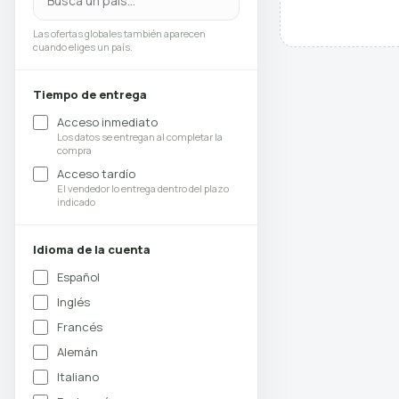
Las ofertas globales también aparecen
cuando eliges un país.
Tiempo de entrega
Acceso inmediato
Los datos se entregan al completar la
compra
Acceso tardío
El vendedor lo entrega dentro del plazo
indicado
Idioma de la cuenta
Español
Inglés
Francés
Alemán
Italiano