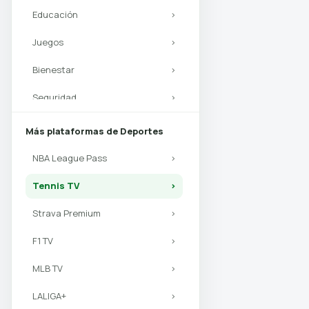
Educación
›
Juegos
›
Bienestar
›
Seguridad
›
Productividad
›
Más plataformas de Deportes
Inteligencia artificial
›
NBA League Pass
›
Libros
›
Tennis TV
›
Strava Premium
›
F1 TV
›
MLB TV
›
LALIGA+
›