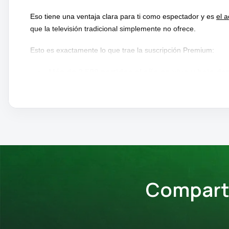
Eso tiene una ventaja clara para ti como espectador y es
el 
que la televisión tradicional simplemente no ofrece.
Esto es exactamente lo que trae la suscripción Premium:
Más de 2.500 partidos al año en vivo y bajo 
Repeticiones completas de los partidos
poco d
Archivo histórico con miles de horas de partidos c
Transmisiones en HD
sin publicidad.
Multi-cámara y opción de comentarios en varios i
Modo Spoiler (oculta resultados y timelines para n
Comparte
Canal Tennis TV 24/7 con contenido continuo.
Highlights, documentales, entrevistas exclusivas 
Disponible en múltiples dispositivos: Smart TV, móv