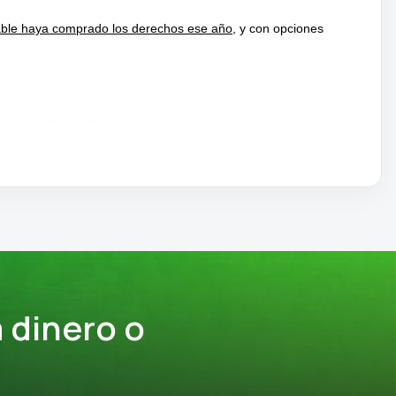
cable haya comprado los derechos ese año
, y con opciones
 y Next Gen ATP Finals).
 dinero o