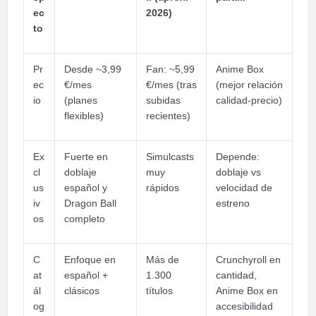
ec
2026)
to
Pr
Desde ~3,99
Fan: ~5,99
Anime Box
ec
€/mes
€/mes (tras
(mejor relación
io
(planes
subidas
calidad-precio)
flexibles)
recientes)
Ex
Fuerte en
Simulcasts
Depende:
cl
doblaje
muy
doblaje vs
us
español y
rápidos
velocidad de
iv
Dragon Ball
estreno
os
completo
C
Enfoque en
Más de
Crunchyroll en
at
español +
1.300
cantidad,
ál
clásicos
títulos
Anime Box en
og
accesibilidad