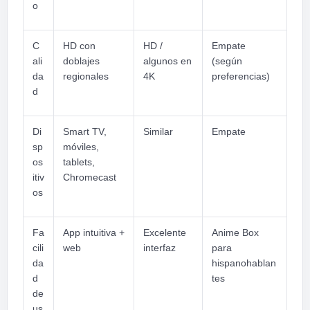
o
C
HD con
HD /
Empate
ali
doblajes
algunos en
(según
da
regionales
4K
preferencias)
d
Di
Smart TV,
Similar
Empate
sp
móviles,
os
tablets,
itiv
Chromecast
os
Fa
App intuitiva +
Excelente
Anime Box
cili
web
interfaz
para
da
hispanohablan
d
tes
de
us