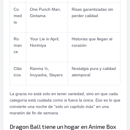
Co
One Punch Man,
Risas garantizadas sin
med
Gintama
perder calidad
ia
Ro
Your Lie in April,
Historias que llegan al
man
Horimiya
corazón
ce
Clás
Ranma ½,
Nostalgia pura y calidad
icos
Inuyasha, Slayers
atemporal
La gracia no está solo en tener variedad, sino en que cada
categoría está cuidada como si fuera la única. Eso es lo que
convierte una noche de "solo un capítulo más" en una
maratón de fin de semana.
Dragon Ball tiene un hogar en Anime Box