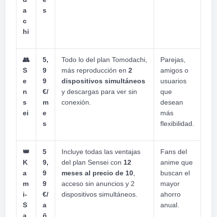
a
s
c
hi
👥
5,
Todo lo del plan Tomodachi,
Parejas,
S
9
más reproducción en
2
amigos o
e
9
dispositivos simultáneos
usuarios
n
€/
y descargas para ver sin
que
s
m
conexión.
desean
ei
e
más
s
flexibilidad.
👑
5
Incluye todas las ventajas
Fans del
K
9,
del plan Sensei con
12
anime que
a
9
meses al precio de 10
,
buscan el
m
9
acceso sin anuncios y 2
mayor
i-
€/
dispositivos simultáneos.
ahorro
S
a
anual.
a
ñ