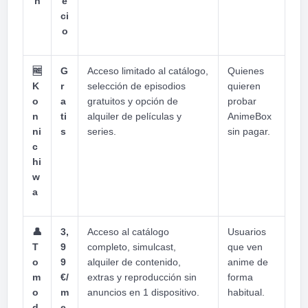
n
e
ci
o
🆓
G
Acceso limitado al catálogo,
Quienes
K
r
selección de episodios
quieren
o
a
gratuitos y opción de
probar
n
ti
alquiler de películas y
AnimeBox
ni
s
series.
sin pagar.
c
hi
w
a
👤
3,
Acceso al catálogo
Usuarios
T
9
completo, simulcast,
que ven
o
9
alquiler de contenido,
anime de
m
€/
extras y reproducción sin
forma
o
m
anuncios en 1 dispositivo.
habitual.
d
e