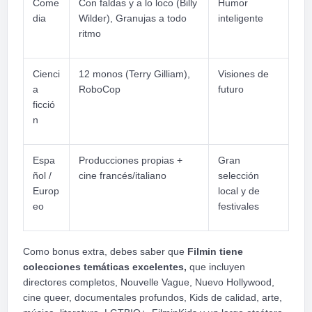
Come
Con faldas y a lo loco (Billy
Humor
dia
Wilder), Granujas a todo
inteligente
ritmo
Cienci
12 monos (Terry Gilliam),
Visiones de
a
RoboCop
futuro
ficció
n
Espa
Producciones propias +
Gran
ñol /
cine francés/italiano
selección
Europ
local y de
eo
festivales
Como bonus extra, debes saber que
Filmin tiene
colecciones temáticas excelentes,
que incluyen
directores completos, Nouvelle Vague, Nuevo Hollywood,
cine queer, documentales profundos, Kids de calidad, arte,