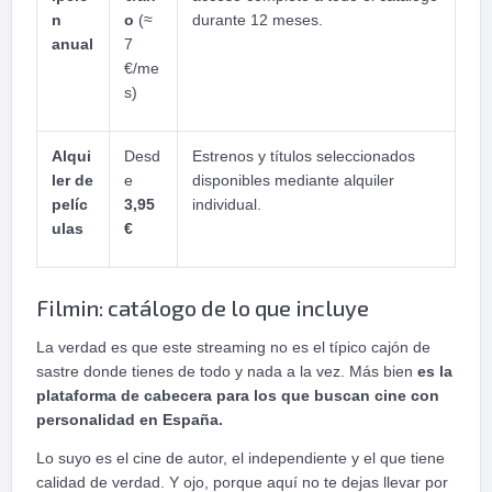
n
o
(≈
durante 12 meses.
anual
7
€/me
s)
Alqui
Desd
Estrenos y títulos seleccionados
ler de
e
disponibles mediante alquiler
pelíc
3,95
individual.
ulas
€
Filmin: catálogo de lo que incluye
La verdad es que este streaming no es el típico cajón de
sastre donde tienes de todo y nada a la vez. Más bien
es la
plataforma de cabecera para los que buscan cine con
personalidad en España.
Lo suyo es el cine de autor, el independiente y el que tiene
calidad de verdad. Y ojo, porque aquí no te dejas llevar por