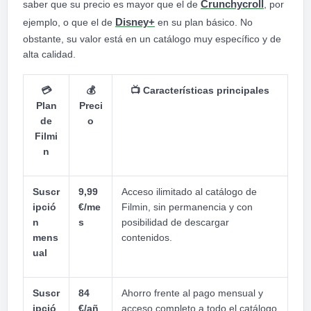
saber que su precio es mayor que el de
Crunchycroll
, por
ejemplo, o que el de
Disney+
en su plan básico. No
obstante, su valor está en un catálogo muy específico y de
alta calidad.
💳
💰
📺
Características principales
Plan
Preci
de
o
Filmi
n
Suscr
9,99
Acceso ilimitado al catálogo de
ipció
€/me
Filmin, sin permanencia y con
n
s
posibilidad de descargar
mens
contenidos.
ual
Suscr
84
Ahorro frente al pago mensual y
ipció
€/añ
acceso completo a todo el catálogo