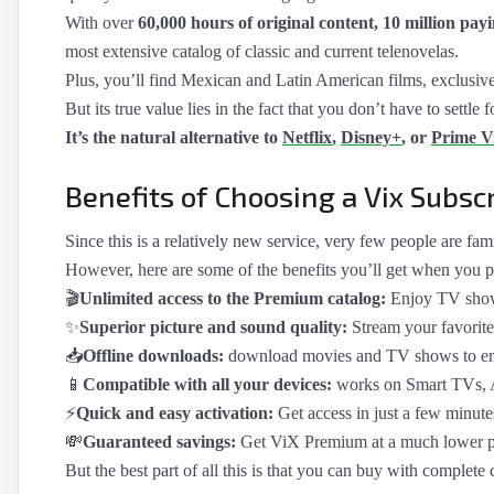
Crunchyroll
›
With over
60,000 hours of original content, 10 million pay
most extensive catalog of classic and current telenovelas.
YouTube Premium
›
Plus, you’ll find Mexican and Latin American films, exclusive
Netflix
›
But its true value lies in the fact that you don’t have to settl
It’s the natural alternative to
Netflix
,
Disney+
, or
Prime V
HBO Max
›
Disney Plus
›
Benefits of Choosing a Vix Subscr
Since this is a relatively new service, very few people are fami
However, here are some of the benefits you’ll get when you 
🎬
Unlimited access to the Premium catalog:
Enjoy TV shows,
✨
Superior picture and sound quality:
Stream your favorite
📥
Offline downloads:
download movies and TV shows to enjo
📱
Compatible with all your devices:
works on Smart TVs, A
⚡
Quick and easy activation:
Get access in just a few minute
💸
Guaranteed savings:
Get ViX Premium at a much lower pric
But the best part of all this is that you can buy with complet