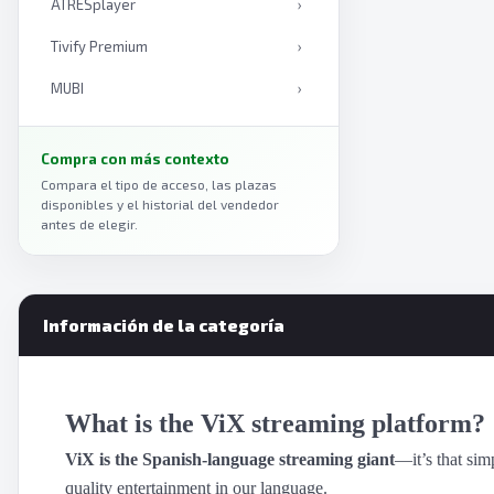
ATRESplayer
›
Tivify Premium
›
MUBI
›
Mediaset Infinity
›
Compra con más contexto
Curiosity Stream
›
Compara el tipo de acceso, las plazas
disponibles y el historial del vendedor
Anime Box
›
antes de elegir.
Viki
›
Plex
›
Información de la categoría
Amazon Prime Video
›
Paramount Plus
›
What is the ViX streaming platform?
Vix
›
ViX is the Spanish-language streaming giant
—it’s that sim
Apple TV+
›
quality entertainment in our language.