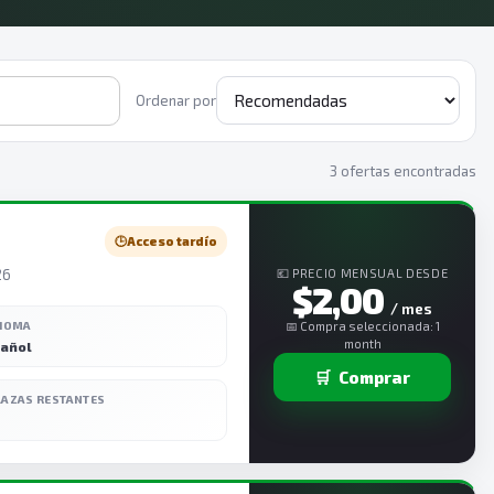
Ordenar por
3 ofertas encontradas
🕒
Acceso tardío
26
💶 PRECIO MENSUAL DESDE
$2,00
/ mes
DIOMA
📅 Compra seleccionada: 1
month
añol
🛒
Comprar
LAZAS RESTANTES