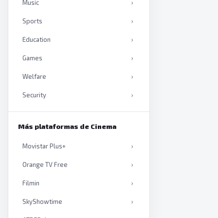
Music
›
Sports
›
Education
›
Games
›
Welfare
›
Security
›
Productivity
›
Más plataformas de Cinema
Artificial intelligence
›
Movistar Plus+
›
Books
›
Orange TV Free
›
Filmin
›
SkyShowtime
›