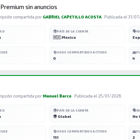
 Premium sin anuncios
ripción compartida por
GABRIEL CAPETILLO ACOSTA
· Publicada el 31/0
🌍
🗣️
ESO
PAÍS DE LA CUENTA
I
a
🇲🇽 Mexico
Esp
🔄
👥
ESDE
USOS COMPARTIDOS ACTIVOS
P
0
4
ripción compartida por
Manuel Barco
· Publicada el 25/01/2026
🌍
🗣️
ESO
PAÍS DE LA CUENTA
I
a
🌍 Global
No 
🔄
👥
ESDE
USOS COMPARTIDOS ACTIVOS
P
151
2