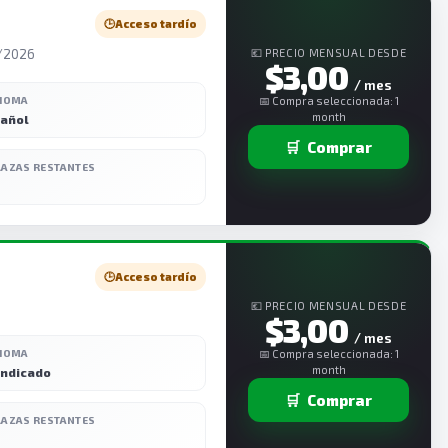
🕒
Acceso tardío
7/2026
💶 PRECIO MENSUAL DESDE
$3,00
/ mes
DIOMA
📅 Compra seleccionada: 1
month
añol
🛒
Comprar
LAZAS RESTANTES
🕒
Acceso tardío
💶 PRECIO MENSUAL DESDE
$3,00
/ mes
DIOMA
📅 Compra seleccionada: 1
month
indicado
🛒
Comprar
LAZAS RESTANTES