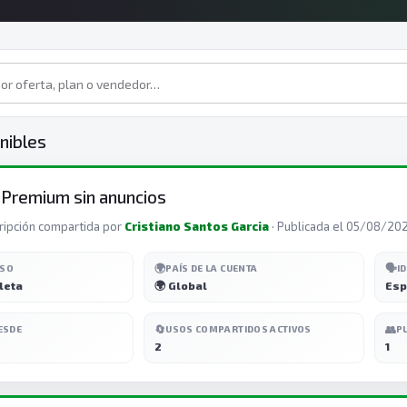
nibles
 Premium sin anuncios
ripción compartida por
Cristiano Santos Garcia
· Publicada el 05/08/20
🌍
🗣️
ESO
PAÍS DE LA CUENTA
I
leta
🌍 Global
Esp
🔄
👥
ESDE
USOS COMPARTIDOS ACTIVOS
P
2
1