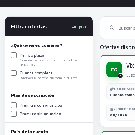
Filtrar ofertas
Limpiar
¿Qué quieres comprar?
Ofertas dispo
Perfil o plaza
Compartes la suscripción con otros
Vix
usuarios
CG
Cuenta completa
Susc
Recibes el control de toda la cuenta
🔐
TIPO DE ACC
Plan de suscripción
Cuenta comp
Premium con anuncios
📅
VENDEDOR D
Premium sin anuncios
08/2026
País de la cuenta