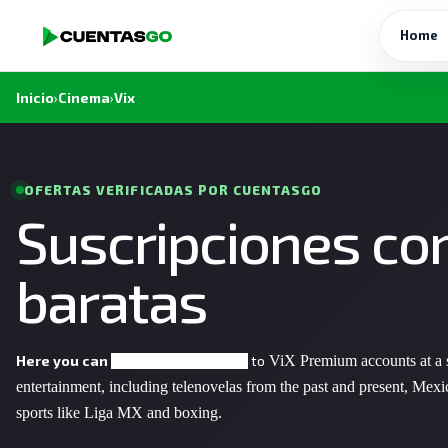
Home
Inicio
›
Cinema
›
Vix
OFERTAS VERIFICADAS POR CUENTASGO
Suscripciones co
baratas
Here you can
to
ViX Premium accounts at a sp
share subscriptions
entertainment, including telenovelas from the past and present, Mexic
sports like Liga MX and boxing.