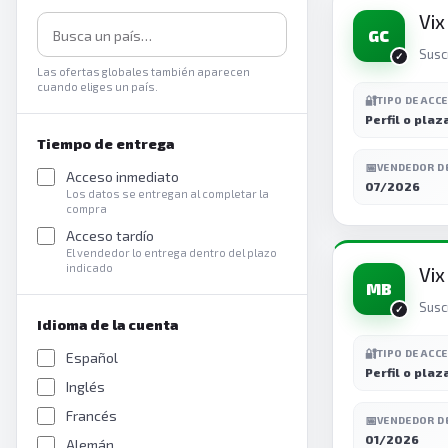
Vix
GC
Susc
Las ofertas globales también aparecen
cuando eliges un país.
🔐
TIPO DE ACC
Perfil o plaz
Tiempo de entrega
📅
VENDEDOR D
Acceso inmediato
07/2026
Los datos se entregan al completar la
compra
Acceso tardío
El vendedor lo entrega dentro del plazo
indicado
Vix
MB
Susc
Idioma de la cuenta
🔐
TIPO DE ACC
Español
Perfil o plaz
Inglés
Francés
📅
VENDEDOR D
01/2026
Alemán