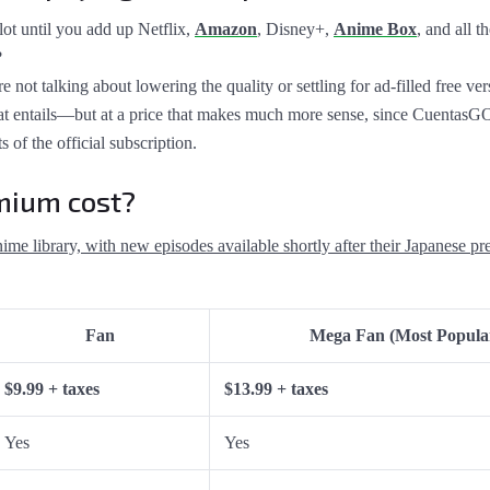
ot until you add up Netflix,
Amazon
, Disney+,
Anime Box
, and all 
?
e not talking about lowering the quality or settling for ad-filled free ve
at entails—but at a price that makes much more sense, since CuentasG
s of the official subscription.
mium cost?
ime library, with new episodes available shortly after their Japanese pr
Fan
Mega Fan (Most Popula
$9.99 + taxes
$13.99 + taxes
Yes
Yes