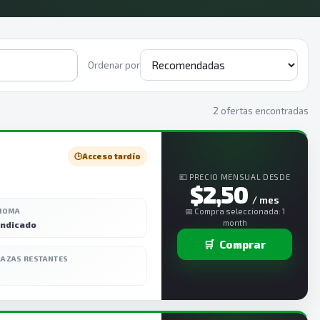
Ordenar por
2 ofertas encontradas
🕒
Acceso tardío
💶 PRECIO MENSUAL DESDE
$2,50
/ mes
DIOMA
📅 Compra seleccionada: 1
month
indicado
🛒
Comprar
LAZAS RESTANTES