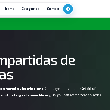
Items
Categories
Contact
mpartidas de
tas
le shared subscriptions
Crunchyroll Premium
. Get rid of
 world’s largest anime library
, so you can watch new episodes