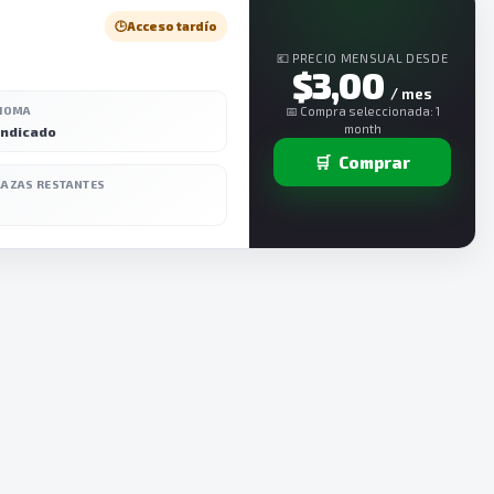
🕒
Acceso tardío
💶 PRECIO MENSUAL DESDE
$3,00
/ mes
DIOMA
📅 Compra seleccionada: 1
month
indicado
🛒
Comprar
LAZAS RESTANTES