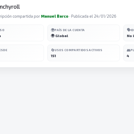
nchyroll
ripción compartida por
Manuel Barco
· Publicada el 24/01/2026
🌍
🗣️
ESO
PAÍS DE LA CUENTA
I
a
🌍 Global
No 
🔄
👥
ESDE
USOS COMPARTIDOS ACTIVOS
P
151
4