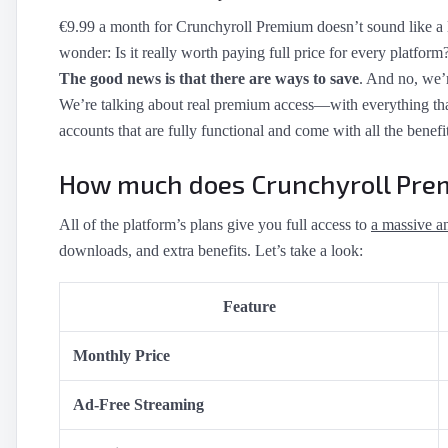
Apple TV+
›
€9.99 a month for Crunchyroll Premium doesn’t sound like a l
Crunchyroll
›
wonder: Is it really worth paying full price for every platform
The good news is that there are ways to save
. And no, we’r
YouTube Premium
›
We’re talking about real premium access—with everything th
Netflix
›
accounts that are fully functional and come with all the benefit
HBO Max
›
How much does Crunchyroll Pre
Disney Plus
›
All of the platform’s plans give you full access to
a massive an
downloads, and extra benefits. Let’s take a look:
Feature
Monthly Price
Ad-Free Streaming