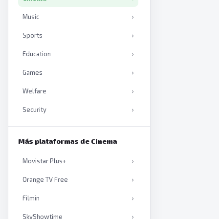
Music
›
Sports
›
Education
›
Games
›
Welfare
›
Security
›
Productivity
›
Más plataformas de Cinema
Artificial intelligence
›
Movistar Plus+
›
Books
›
Orange TV Free
›
Filmin
›
SkyShowtime
›