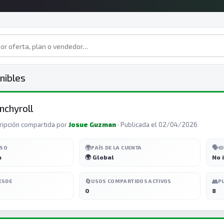
nibles
nchyroll
ripción compartida por
Josue Guzman
· Publicada el 02/04/2026
🌍
🗣️
ESO
PAÍS DE LA CUENTA
I
a
🌍 Global
No 
🔄
👥
ESDE
USOS COMPARTIDOS ACTIVOS
P
0
8