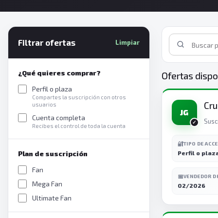
Filtrar ofertas
Limpiar
¿Qué quieres comprar?
Ofertas dispo
Perfil o plaza
Compartes la suscripción con otros
Cru
usuarios
JG
Cuenta completa
Susc
Recibes el control de toda la cuenta
🔐
TIPO DE ACC
Plan de suscripción
Perfil o plaz
Fan
📅
VENDEDOR D
Mega Fan
02/2026
Ultimate Fan