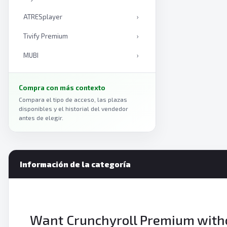
ATRESplayer
›
Tivify Premium
›
MUBI
›
Mediaset Infinity
›
Compra con más contexto
Curiosity Stream
›
Compara el tipo de acceso, las plazas
disponibles y el historial del vendedor
Anime Box
›
antes de elegir.
Viki
›
Plex
›
Información de la categoría
Amazon Prime Video
›
Paramount Plus
›
Vix
›
Want Crunchyroll Premium withou