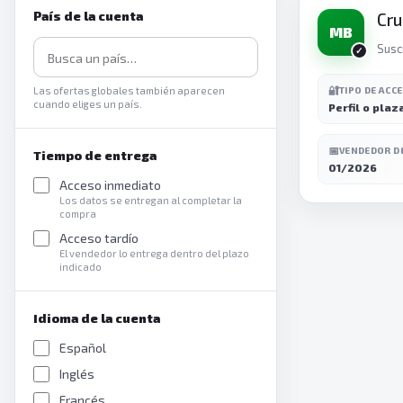
País de la cuenta
Cru
MB
Susc
🔐
Las ofertas globales también aparecen
TIPO DE ACC
cuando eliges un país.
Perfil o plaz
📅
VENDEDOR D
Tiempo de entrega
01/2026
Acceso inmediato
Los datos se entregan al completar la
compra
Acceso tardío
El vendedor lo entrega dentro del plazo
indicado
Idioma de la cuenta
Español
Inglés
Francés