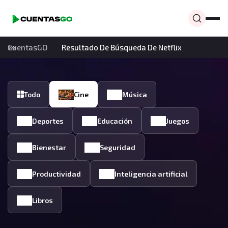
CuentasGO
Resultado De Búsqueda De Netflix
Todo
Cine
Música
Deportes
Educación
Juegos
Bienestar
Seguridad
Productividad
Inteligencia artificial
Libros