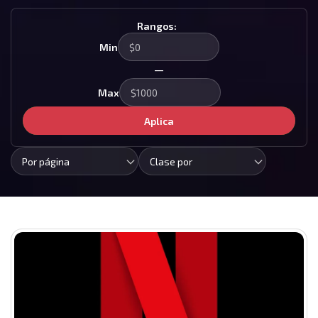
Rangos:
Min
—
Max
Aplica
Por página
Clase por