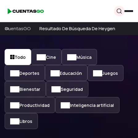
CuentasGO
Resultado De Búsqueda De Heygen
Todo
Cine
Música
Deportes
Educación
Juegos
Bienestar
Seguridad
Productividad
Inteligencia artificial
Libros