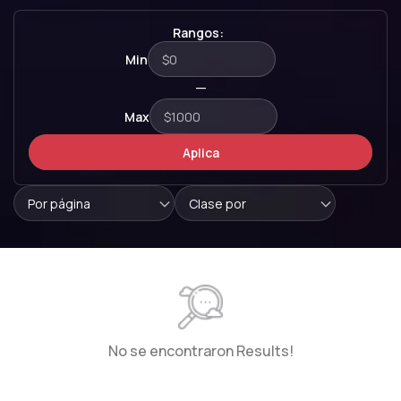
Rangos:
Min
—
Max
Aplica
Por página
Clase por
No se encontraron Results!