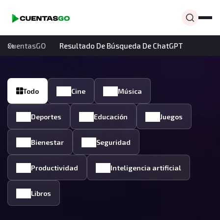
CuentasGO
Resultado De Búsqueda De ChatGPT
Todo
Cine
Música
Deportes
Educación
Juegos
Bienestar
Seguridad
Productividad
Inteligencia artificial
Libros