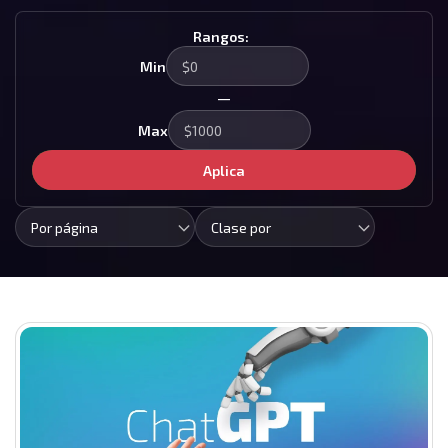
Rangos:
Min
—
Max
Aplica
Por página
Clase por