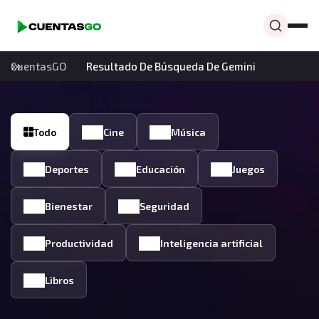
CuentasGO
Resultado De Búsqueda De Gemini
Todo
Cine
Música
Deportes
Educación
Juegos
Bienestar
Seguridad
Productividad
Inteligencia artificial
Libros