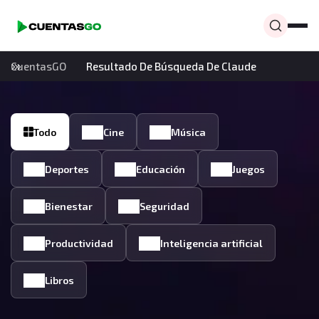
CuentasGO
Resultado De Búsqueda De Claude
Todo
Cine
Música
Deportes
Educación
Juegos
Bienestar
Seguridad
Productividad
Inteligencia artificial
Libros