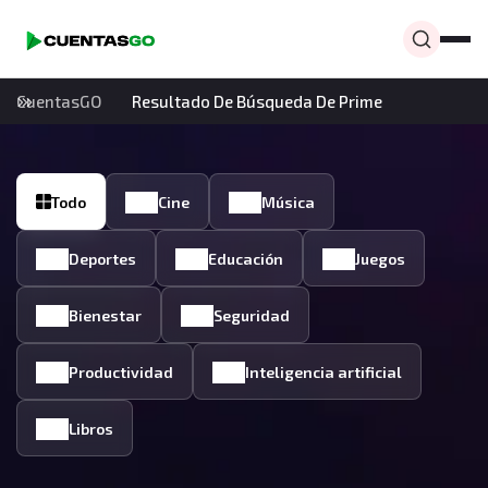
CuentasGO
Resultado De Búsqueda De Prime
Todo
Cine
Música
Deportes
Educación
Juegos
Bienestar
Seguridad
Productividad
Inteligencia artificial
Libros