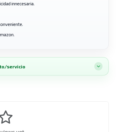
icidad innecesaria.
conveniente.
 Amazon.
to/servicio
eviews yet