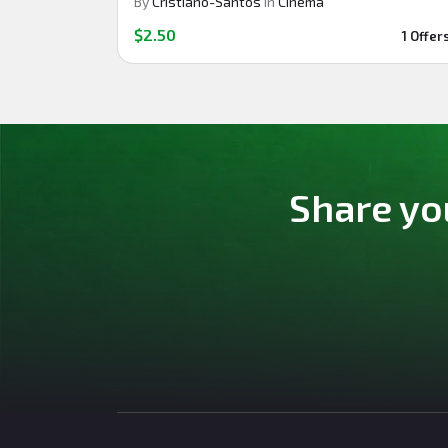
By
Cristiano-Santos
in
Cinema
$2.50
1 Offer
Share yo