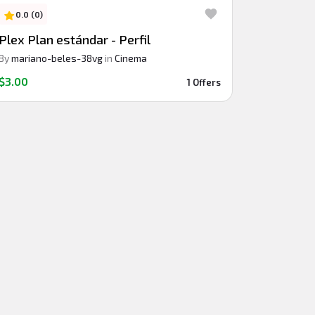
0.0 (0)
Plex Plan estándar - Perfil
By
mariano-beles-38vg
in
Cinema
$3.00
1 Offers