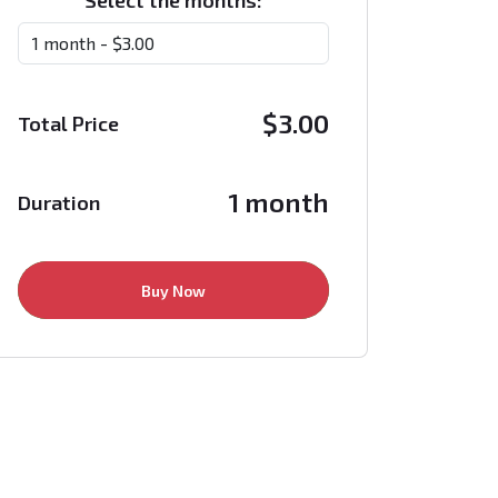
Select the months:
$
3.00
Total Price
1 month
Duration
Buy Now