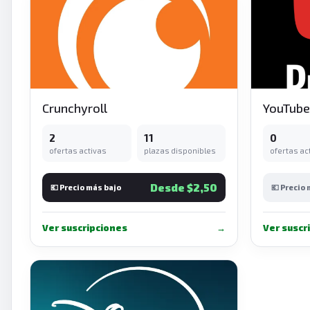
Crunchyroll
YouTub
2
11
0
ofertas activas
plazas disponibles
ofertas ac
Desde $2,50
💶 Precio más bajo
💶 Precio
Ver suscripciones
→
Ver suscr