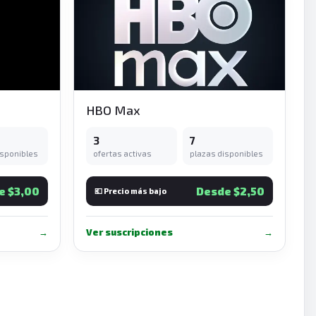
HBO Max
3
7
isponibles
ofertas activas
plazas disponibles
e $3,00
Desde $2,50
💶 Precio más bajo
→
Ver suscripciones
→