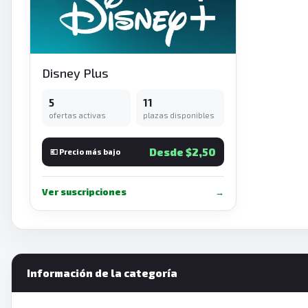
Disney Plus
5
11
ofertas activas
plazas disponibles
Desde $2,50
💶 Precio más bajo
Ver suscripciones
→
Información de la categoría