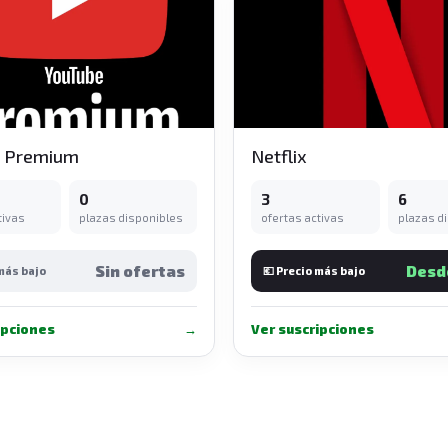
e Premium
Netflix
0
3
6
tivas
plazas disponibles
ofertas activas
plazas d
Sin ofertas
Desd
 más bajo
💶 Precio más bajo
ipciones
→
Ver suscripciones