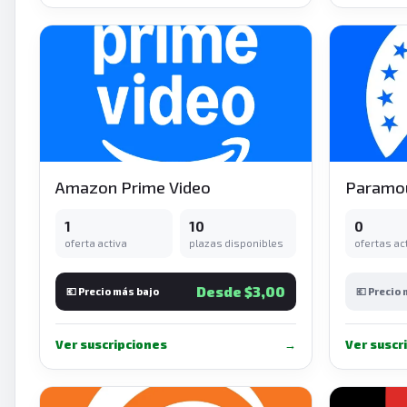
Amazon Prime Video
Paramou
1
10
0
oferta activa
plazas disponibles
ofertas ac
Desde $3,00
💶 Precio más bajo
💶 Precio
Ver suscripciones
→
Ver suscr