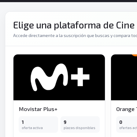
Elige una plataforma de Cine
Accede directamente a la suscripción que buscas y compara tod
Movistar Plus+
Orange 
1
9
0
oferta activa
plazas disponibles
ofertas ac