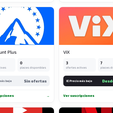
nt Plus
ViX
0
3
7
tivas
plazas disponibles
ofertas activas
plazas d
Sin ofertas
Desd
 más bajo
💶 Precio más bajo
ipciones
→
Ver suscripciones