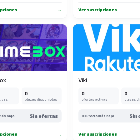
ipciones
→
Ver suscripciones
Box
Viki
0
0
0
tivas
plazas disponibles
ofertas activas
plazas d
Sin ofertas
Sin 
 más bajo
💶 Precio más bajo
ipciones
→
Ver suscripciones