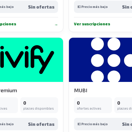
Sin ofertas
Sin 
 más bajo
💶 Precio más bajo
ipciones
→
Ver suscripciones
Premium
MUBI
0
0
0
tivas
plazas disponibles
ofertas activas
plazas d
Sin ofertas
Sin 
 más bajo
💶 Precio más bajo