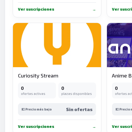
Ver suscripciones
→
Ver suscr
Curiosity Stream
Anime 
0
0
0
ofertas activas
plazas disponibles
ofertas ac
Sin ofertas
💶 Precio más bajo
💶 Precio
Ver suscripciones
→
Ver suscr