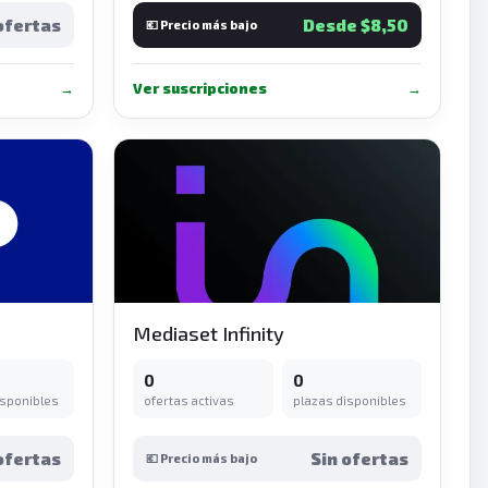
ofertas
Desde $8,50
💶 Precio más bajo
→
Ver suscripciones
→
Mediaset Infinity
0
0
isponibles
ofertas activas
plazas disponibles
ofertas
Sin ofertas
💶 Precio más bajo