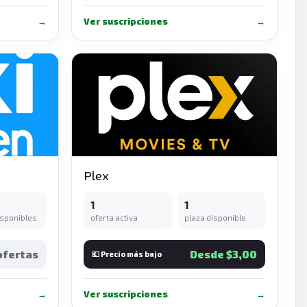
→
Ver suscripciones
→
Plex
1
1
isponibles
oferta activa
plaza disponible
ofertas
Desde $3,00
💶 Precio más bajo
→
Ver suscripciones
→