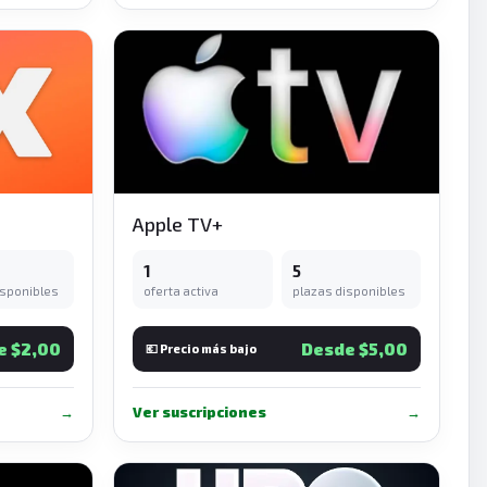
Apple TV+
1
5
isponibles
oferta activa
plazas disponibles
e $2,00
Desde $5,00
💶 Precio más bajo
→
Ver suscripciones
→