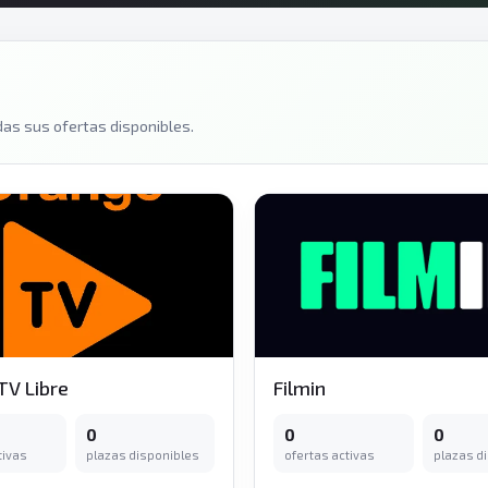
as sus ofertas disponibles.
TV Libre
Filmin
0
0
0
tivas
plazas disponibles
ofertas activas
plazas d