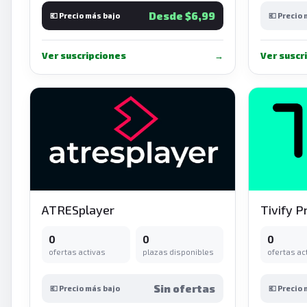
Desde $6,99
💶 Precio más bajo
💶 Precio
Ver suscripciones
→
Ver suscr
ATRESplayer
Tivify 
0
0
0
ofertas activas
plazas disponibles
ofertas ac
Sin ofertas
💶 Precio más bajo
💶 Precio